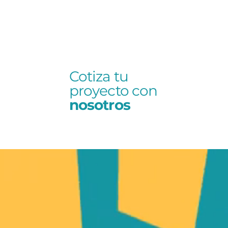
cc
ccshop
colors
ccnews
join Club
Cotiza tu
proyecto con
nosotros