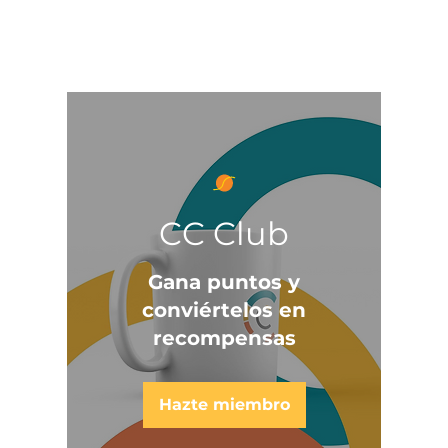
cc
ccshop
colors
ccnews
join Club
CC Club
Gana puntos y
conviértelos en
recompensas
Hazte miembro