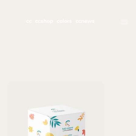
cc
ccshop
colors
ccnews
join Club