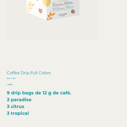
Coffee Drip Full Colors
SKU
SKU:
cc-43
cc-
Precio
43
L 280.00
9 drip bags de 12 g de café.
3 paradise
3 citrus
3 tropical