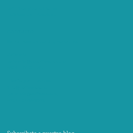
terminos y condiciones
politicas de privacidad
contacto
Santa Rosa de Copán, Honduras
Cafeteria
cafeteria@cccoffeeshop.com
+504 - 3370-7262
Diseño y empaques
info@coffeecolors.hn
gerencia@coffeecolors.hn
+504 - 9458-6056