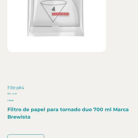
Filtro#4
SKU
SKU:
cc-20
cc-
Precio
20
L 250.00
Filtro de papel para tornado duo 700 ml Marca
Brewista