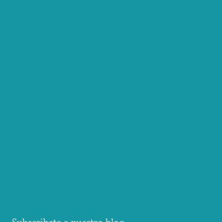
terminos y condiciones
politicas de privacidad
contacto
Santa Rosa de Copán, Honduras
Cafeteria
cafeteria@cccoffeeshop.com
+504 - 3370-7262
Diseño y empaques
info@coffeecolors.hn
gerencia@coffeecolors.hn
+504 - 9458-6056