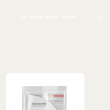
cc
ccshop
colors
ccnews
join Club