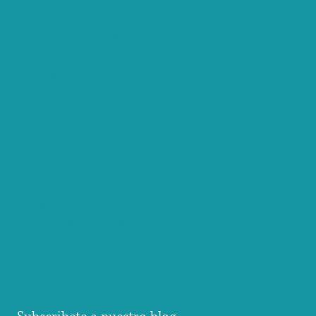
terminos y condiciones
politicas de privacidad
contacto
Santa Rosa de Copán, Honduras
Cafeteria
cafeteria@cccoffeeshop.com
+504 - 3370-7262
Diseño y empaques
info@coffeecolors.hn
gerencia@coffeecolors.hn
+504 - 9458-6056