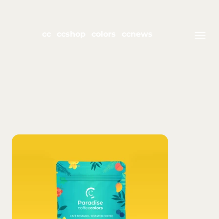
cc
ccshop
colors
ccnews
join Club