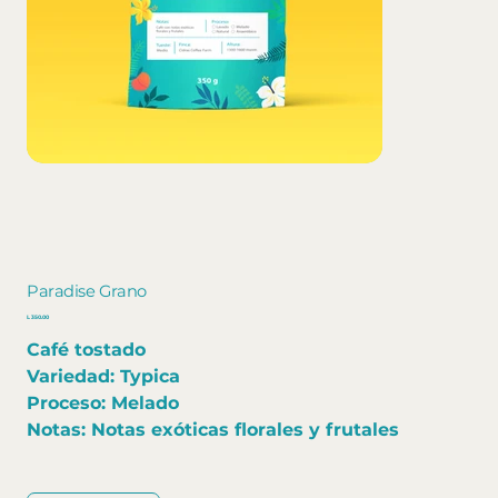
Paradise Grano
Precio
L 350.00
Café tostado
Variedad: Typica
Proceso: Melado
Notas: Notas exóticas florales y frutales