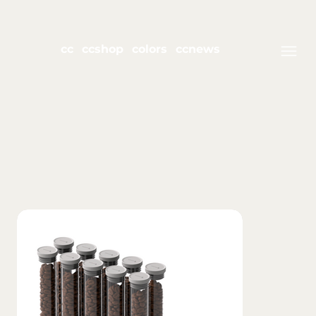
cc
ccshop
colors
ccnews
join Club