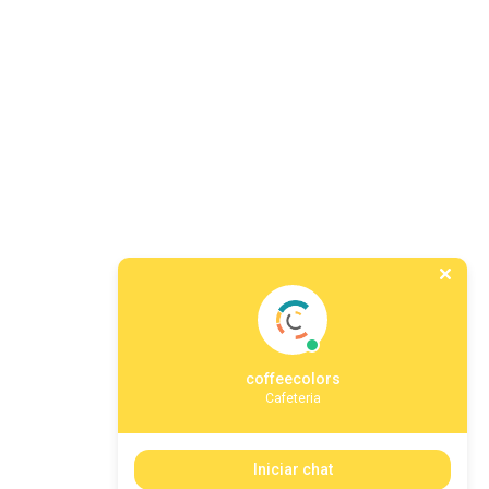
coffeecolors
Cafeteria
Iniciar chat