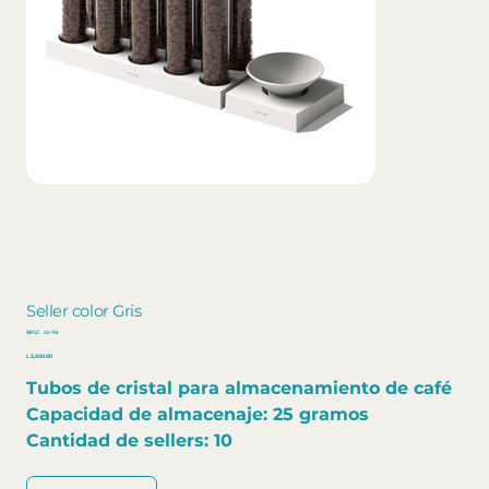
Seller color Gris
SKU
SKU:
cc-14
cc-
Precio
14
L 2,500.00
Tubos de cristal para almacenamiento de café
Capacidad de almacenaje: 25 gramos
Cantidad de sellers: 10