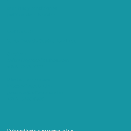
terminos y condiciones
politicas de privacidad
contacto
Santa Rosa de Copán, Honduras
Cafeteria
cafeteria@cccoffeeshop.com
+504 - 3370-7262
Diseño y empaques
info@coffeecolors.hn
gerencia@coffeecolors.hn
+504 - 9458-6056