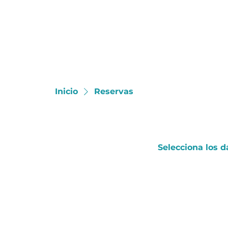
cc
ccshop
colors
ccn
Inicio
Reservas
Selecciona los d