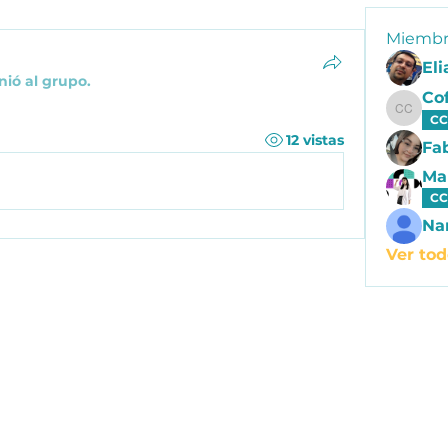
Miembr
nió al grupo.
Cof
Coffee
CC
12 vistas
Fa
Ma
CC
Na
Ver tod