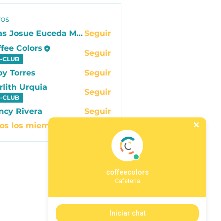
os
Elias Josue Euceda Maldonado
Seguir
fee Colors
Seguir
 Colors
-CLUB
by Torres
Seguir
rlith Urquia
Seguir
-CLUB
ncy Rivera
Seguir
os los miembros (5)
coffeecolors
Cafeteria
Iniciar chat