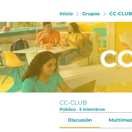
Inicio
Grupos
CC-CLUB
CC-CLUB
Público
·
5 miembros
Discusión
Multimed